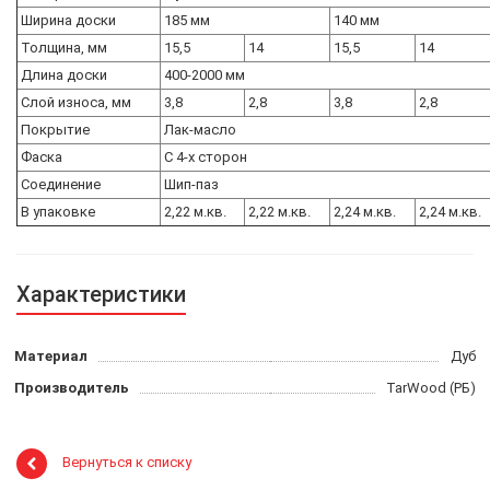
Ширина доски
185 мм
140 мм
Толщина, мм
15,5
14
15,5
14
Длина доски
400-2000 мм
Слой износа, мм
3,8
2,8
3,8
2,8
Покрытие
Лак-масло
Фаска
С 4-х сторон
Соединение
Шип-паз
В упаковке
2,22 м.кв.
2,22 м.кв.
2,24 м.кв.
2,24 м.кв.
Характеристики
Материал
Дуб
Производитель
TarWood (РБ)
Вернуться к списку