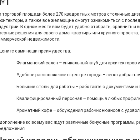
№1
а торговой площади более 270 квадратных метров столичные диз
рхитекторы, а также все желающие смогут ознакомиться с после
ндустрии. В одном месте вам будет удобно отобрать, сравнить и
верные решения для своего дома, квартиры или крупного проекта,
оммерческой недвижимости.
цените сами наши преимущества:
 Флагманский салон – уникальный клуб для архитекторов и 
 Удобное расположение в центре города – легко добраться, 
 Большие столы для работы – работайте с документами и пр
 Квалифицированный персонал – помощь в любых профильн
 Ароматный кофе – обсуждения рабочих нюансов с удовол
 дополнение ко всему вас ждут различные бонусные программы, р
редложения.