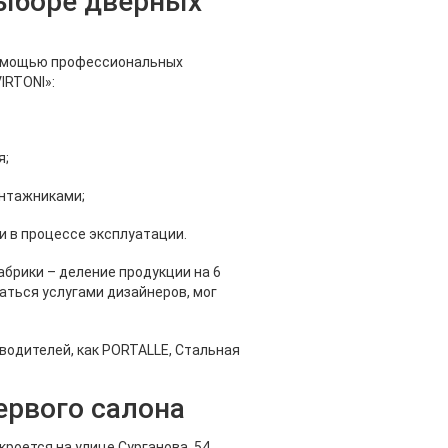
выборе дверных
 помощью профессиональных
IRTONI»:
я;
тажниками;
в процессе эксплуатации.
брики – деление продукции на 6
аться услугами дизайнеров, мог
водителей, как PORTALLE, Стальная
ервого салона
кроется на улице Сурганова, 54.