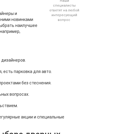
Наши
специалисты
ответят на любой
айнеры и
интересующий
дними новинками
вопрос
 выбрать наилучшее
 например,
дизайнеров.
есть парковка для авто.
оектами без стеснения.
ых вопросах.
ьствием.
егулярные акции и специальные