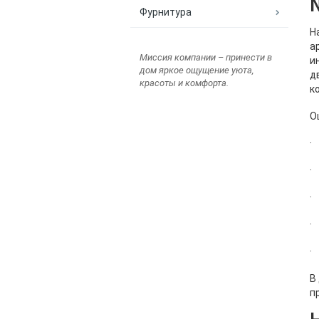
Фурнитура
Н
а
Миссия компании – принести в
и
дом яркое ощущение уюта,
д
красоты и комфорта.
к
О
·
·
·
·
·
В
п