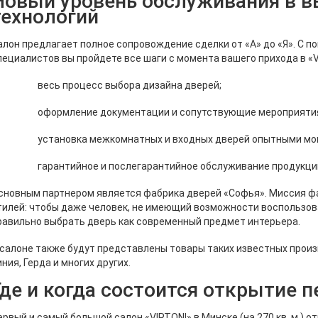
Новый уровень обслуживания в 
технологий
алон предлагает полное сопровождение сделки от «А» до «Я». С
пециалистов вы пройдете все шаги с момента вашего прихода в «V
 весь процесс выбора дизайна дверей;
 оформление документации и сопутствующие мероприяти
 установка межкомнатных и входных дверей опытными мон
 гарантийное и послегарантийное обслуживание продукции 
сновным партнером является фабрика дверей «Софья». Миссия фа
тилей: чтобы даже человек, не имеющий возможности воспользов
равильно выбрать дверь как современный предмет интерьера.
 салоне также будут представлены товары таких известных произ
иния, Герда и многих других.
Где и когда состоится открытие п
ервый и самый большой салон «VIRTONI» в Минске (на 270 кв. м.) от