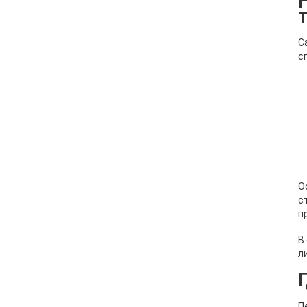
С
с
·
·
·
·
О
с
п
В
л
П